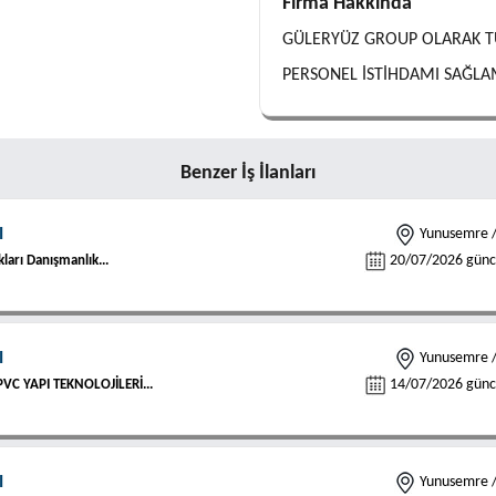
Firma Hakkında
GÜLERYÜZ GROUP OLARAK TÜ
PERSONEL İSTİHDAMI SAĞLA
Benzer İş İlanları
I
Yunusemre /
20/07/2026 günce
ları Danışmanlık...
I
Yunusemre /
14/07/2026 günce
VC YAPI TEKNOLOJİLERİ...
I
Yunusemre /