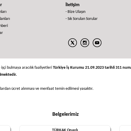
ar
İletişim
nları
- Bize Ulaşın
İlanları
- Sık Sorulan Sorular
ehberi
ar
 işçi bulmaya aracılık faaliyetleri
Türkiye İş Kurumu 21.09.2023 tarihli 311 numara
lmektedir.
nlardan ücret alınması ve menfaat temin edilmesi yasaktır.
Belgelerimiz
TÜRKAK Onaylı