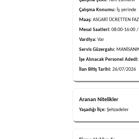
Çalışma Şekli:
Tam Zamanlı
Çalışma Konumu:
İş yerinde
Maaş:
ASGARİ ÜCRETTEN FA
Mesai Saatleri:
08:00-16:00 /
Vardiya:
Var
Servis Güzergahı:
MANİSANIN
İşe Alınacak Personel Adedi
İlan Bitiş Tarihi:
26/07/2026
Aranan Nitelikler
Yaşadığı İlçe:
Şehzadeler