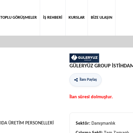
TOPLU GÖRÜŞMELER
İŞ REHBERİ
KURSLAR
BİZE ULAŞIN
GÜLERYÜZ GROUP İSTİHDAM
İlanı Paylaş
İlan süresi dolmuştur.
YIDA ÜRETİM PERSONELLERİ
Sektör:
Danışmanlık