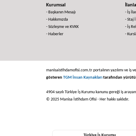
Kurumsal
İlanl
- Başkanın Mesajı
- İş İla
- Hakkımızda
- Staj 
- Sözleşme ve KVKK
- İş R
- Haberler
- Kursl
manisaistihdamofisi.com.tr portalının yazılımı ve iş ve
gösteren
TGM İnsan Kaynakları
tarafından yürütü
4904 sayılı Türkiye İş Kurumu kanunu gereği iş araya
© 2025 Manisa İstihdam Ofisi - Her hakkı saklıdır.
Türkiye İş Kurumu