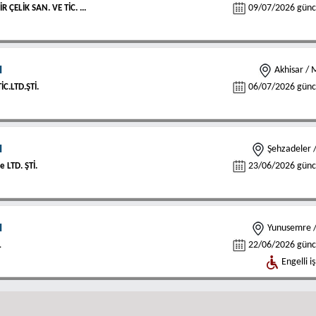
09/07/2026 günce
 ÇELİK SAN. VE TİC. ...
I
Akhisar / 
06/07/2026 günce
C.LTD.ŞTİ.
I
Şehzadeler 
23/06/2026 günce
e LTD. ŞTİ.
I
Yunusemre /
22/06/2026 günce
L
Engelli iş