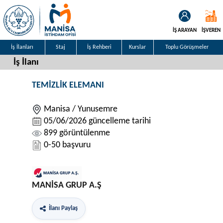
İŞ ARAYAN
İŞVEREN
İş İlanları
Staj
İş Rehberi
Kurslar
Toplu Görüşmeler
İş İlanı
TEMİZLİK ELEMANI
Manisa / Yunusemre
05/06/2026 güncelleme tarihi
899 görüntülenme
0-50 başvuru
MANİSA GRUP A.Ş
İlanı Paylaş